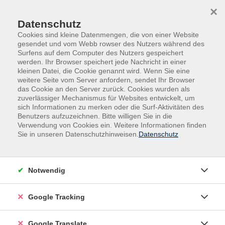
Skip to main content
Skip to page footer
×
0
Datenschutz
Cookies sind kleine Datenmengen, die von einer Website
gesendet und vom Webb rowser des Nutzers während des
Surfens auf dem Computer des Nutzers gespeichert
werden. Ihr Browser speichert jede Nachricht in einer
kleinen Datei, die Cookie genannt wird. Wenn Sie eine
weitere Seite vom Server anfordern, sendet Ihr Browser
das Cookie an den Server zurück. Cookies wurden als
zuverlässiger Mechanismus für Websites entwickelt, um
sich Informationen zu merken oder die Surf-Aktivitäten des
Benutzers aufzuzeichnen. Bitte willigen Sie in die
Gesundheit
Seminare & Vorträge
Erste Hilfe
Verwendung von Cookies ein. Weitere Informationen finden
Sie in unseren Datenschutzhinweisen.
Datenschutz
Erste Hilfe
Filter
Notwendig
Google Tracking
Wochentage
Google Translate