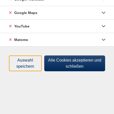
Tageszeiten
Orte
Google Maps
Dozenten:innen
YouTube
Gebühren
Matomo
nur buchbare
nur beginnende
Auswahl
Alle Cookies akzeptieren und
Loading...
Kurse (
17
)
speichern
schließen
Sortierung
Erste Hilfe Ausbildung
261351007
60,00 €