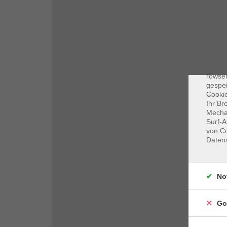
Dat
Cooki
rowse
gespei
Cookie
Ihr Br
Mechan
Surf-A
von Co
Daten
No
Go