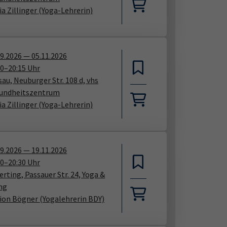
ia Zillinger
(Yoga-Lehrerin)
09.2026
—
05.11.2026
00
–
20:15
Uhr
au, Neuburger Str. 108 d, vhs
undheitszentrum
ia Zillinger
(Yoga-Lehrerin)
09.2026
—
19.11.2026
00
–
20:30
Uhr
rting, Passauer Str. 24, Yoga &
ng
ion Bögner
(Yogalehrerin BDY)