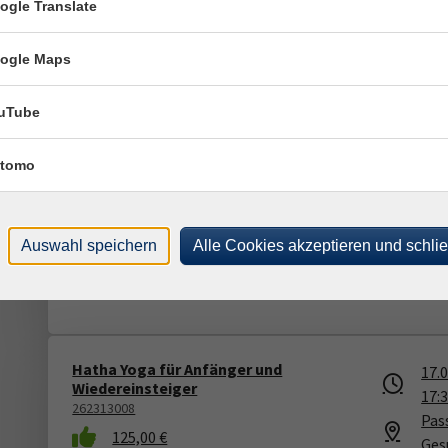
16.
ogle Translate
262321801
18:
110,00 €
Tit
ogle Maps
Ver
Fra
uTube
tomo
Hatha Yoga - ICH-Zeit Yoga
17.
262313752D
17:
135,00 €
Rude
Auswahl speichern
Alle Cookies akzeptieren und schli
Kla
Mar
Hatha Yoga für Anfänger und
17.
Wiedereinsteiger
17:
262313008
Pass
125,00 €
Ges