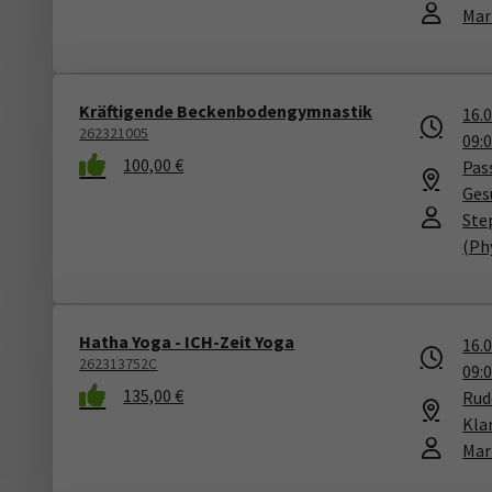
Mar
Kräftigende Beckenbodengymnastik
16.
262321005
09:
100,00 €
Pass
Ges
Ste
(Ph
Hatha Yoga - ICH-Zeit Yoga
16.
262313752C
09:
135,00 €
Rude
Kla
Mar