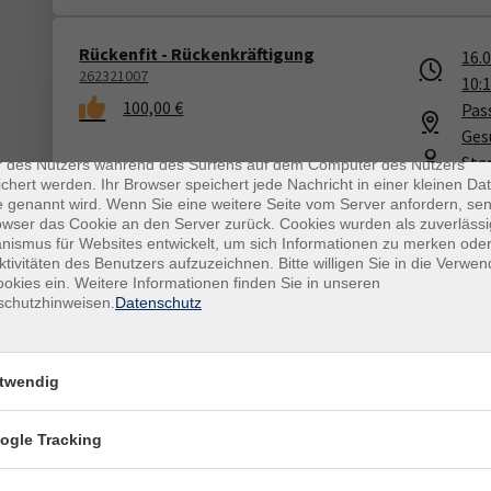
Rückenfit - Rückenkräftigung
16.
262321007
10:
100,00 €
Pass
enschutz
Ges
es sind kleine Datenmengen, die von einer Website gesendet und vo
Ste
r des Nutzers während des Surfens auf dem Computer des Nutzers
chert werden. Ihr Browser speichert jede Nachricht in einer kleinen Dat
(Ph
 genannt wird. Wenn Sie eine weitere Seite vom Server anfordern, se
owser das Cookie an den Server zurück. Cookies wurden als zuverlässi
ismus für Websites entwickelt, um sich Informationen zu merken oder
ktivitäten des Benutzers aufzuzeichnen. Bitte willigen Sie in die Verwe
Hatha Yoga mit & auf dem Stuhl
okies ein. Weitere Informationen finden Sie in unseren
16.
schutzhinweisen.
Datenschutz
262313751
11:
90,00 €
Rude
Kla
twendig
Mar
ogle Tracking
Rückenfit - Rückenkräftigung