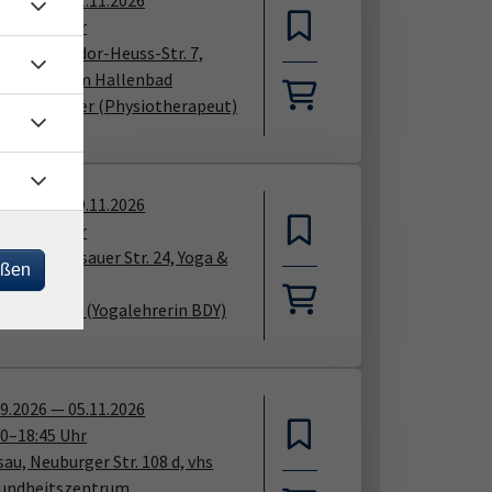
09.2026
—
11.11.2026
00
–
19:00
Uhr
tling, Theodor-Heuss-Str. 7,
einsheim am Hallenbad
nz Leierseder
(Physiotherapeut)
09.2026
—
19.11.2026
15
–
18:45
Uhr
rting, Passauer Str. 24, Yoga &
eßen
ng
ion Bögner
(Yogalehrerin BDY)
09.2026
—
05.11.2026
30
–
18:45
Uhr
au, Neuburger Str. 108 d, vhs
undheitszentrum