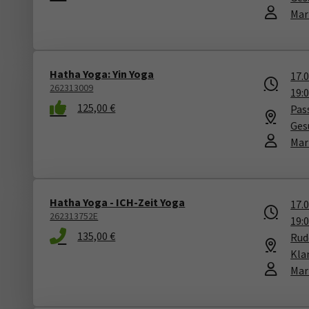
Mar
Hatha Yoga: Yin Yoga
17.
262313009
19:
125,00 €
Pass
Ges
Mar
Hatha Yoga - ICH-Zeit Yoga
17.
262313752E
19:
135,00 €
Rude
Kla
Mar