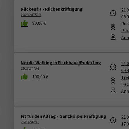
Rückenfit - Rückenkräftigung
21.
262324751B
08:
90,00 €
Rude
Pfa
Ann
Nordic Walking in Fischhaus/Ruderting
21.
262327754
09:
100,00 €
Tref
Fis
Ann
Fit für den Alltag - Ganzkörperkräftigung
21.
262324291
17: