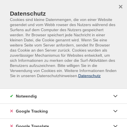
Skip to main content
Skip to page footer
×
0
Datenschutz
Cookies sind kleine Datenmengen, die von einer Website
gesendet und vom Webb rowser des Nutzers während des
Surfens auf dem Computer des Nutzers gespeichert
werden. Ihr Browser speichert jede Nachricht in einer
kleinen Datei, die Cookie genannt wird. Wenn Sie eine
weitere Seite vom Server anfordern, sendet Ihr Browser
das Cookie an den Server zurück. Cookies wurden als
zuverlässiger Mechanismus für Websites entwickelt, um
sich Informationen zu merken oder die Surf-Aktivitäten des
Benutzers aufzuzeichnen. Bitte willigen Sie in die
Gesundheit
Fitness & Bewegung
Verwendung von Cookies ein. Weitere Informationen finden
Rücken & Beckenboden
Sie in unseren Datenschutzhinweisen.
Datenschutz
Rücken & Beckenboden
Notwendig
Filter
Google Tracking
Wochentage
Google Translate