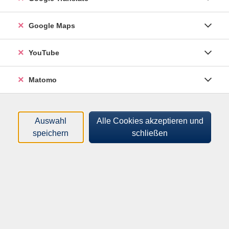
Tageszeiten
Google Maps
Orte
YouTube
Dozenten:innen
Matomo
Gebühren
nur buchbare
nur beginnende
Auswahl
Alle Cookies akzeptieren und
speichern
schließen
Kurse (
46
)
Loading...
Sortierung
Fit am Morgen durch Wirbelsäulengymnastik
262321001