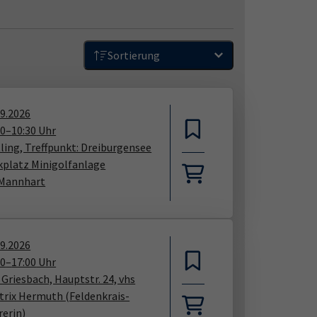
Sortierung
09.2026
00
–
10:30
Uhr
tling, Treffpunkt: Dreiburgensee
kplatz Minigolfanlage
 Mannhart
09.2026
00
–
17:00
Uhr
 Griesbach, Hauptstr. 24, vhs
trix Hermuth
(Feldenkrais-
rerin)