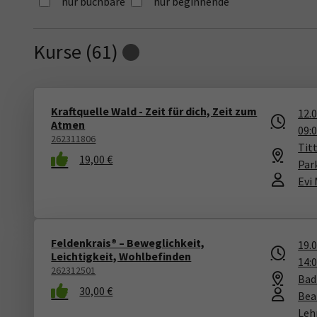
nur buchbare
nur beginnende
Kurse (
61
)
Loading...
Kraftquelle Wald - Zeit für dich, Zeit zum
12.
Atmen
09:
262311806
Tit
19,00 €
Par
Evi
Feldenkrais® – Beweglichkeit,
19.
Leichtigkeit, Wohlbefinden
14:
262312501
Bad
30,00 €
Bea
Leh