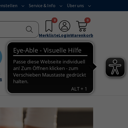
nstellen
Service & Info
Über uns
u for "Programm"
Submenu for "Außenstellen"
Submenu for "Service & Info"
Submenu for "Über 
0
0
Merkliste
Login
Warenkorb
&
Onlinekurse
s