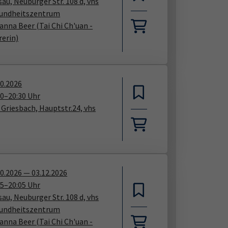
au, Neuburger Str. 108 d, vhs
undheitszentrum
anna Beer
(Tai Chi Ch'uan -
rerin)
10.2026
00
–
20:30
Uhr
 Griesbach, Hauptstr.24, vhs
10.2026
—
03.12.2026
05
–
20:05
Uhr
au, Neuburger Str. 108 d, vhs
undheitszentrum
anna Beer
(Tai Chi Ch'uan -