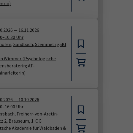
rerin)
10.2026
—
16.11.2026
00
–
10:30
Uhr
shofen, Sandbach, Steinmetzgaßl
in Wimmer
(Psychologische
ensberaterin; AT-
inarleiterin)
10.2026
—
10.10.2026
00
–
16:00
Uhr
ersbach, Freiherr-von-Aretin-
tz 2, Bräuseum, 1. OG
tsche Akademie für Waldbaden &