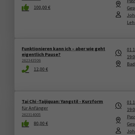
Pass
100,00 €
Ges
Joh
Leh
Funktionieren kann ich – aber wie geht
01.
eigentlich Pause?
19:
262343506
Bad
12,00 €
Tai Chi -Taijiquan: Yangstil - Kurzform
01.
für Anfänger
19:
262314005
Pass
80,00 €
Ges
Joh