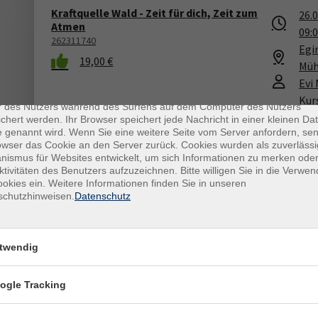
Kraftquelle Wald - Zeit für dich, Zeit zum
26.
Atmen
09:
262311740
Egi
19,00 €
Müh
enschutz
Evi
es sind kleine Datenmengen, die von einer Website gesendet und vo
Kur
r des Nutzers während des Surfens auf dem Computer des Nutzers
Psy
chert werden. Ihr Browser speichert jede Nachricht in einer kleinen Dat
 genannt wird. Wenn Sie eine weitere Seite vom Server anfordern, se
Coa
owser das Cookie an den Server zurück. Cookies wurden als zuverlässi
ismus für Websites entwickelt, um sich Informationen zu merken oder
ktivitäten des Benutzers aufzuzeichnen. Bitte willigen Sie in die Verwe
okies ein. Weitere Informationen finden Sie in unseren
In der Stille des Waldes – Achtsamkeit und
schutzhinweisen.
Datenschutz
26.
Kraft aus der Natur
11:
262311340
Weg
13,00 €
twendig
And
in 
ogle Tracking