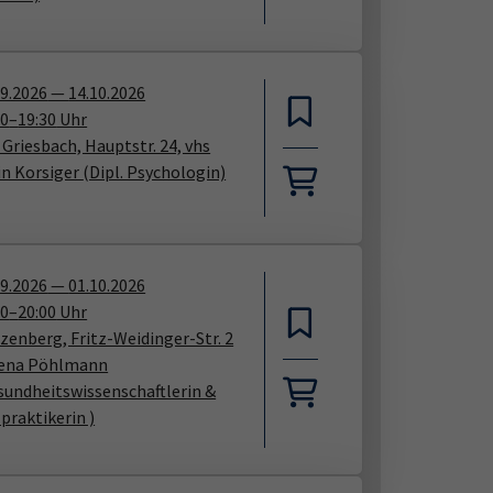
09.2026
—
14.10.2026
00
–
19:30
Uhr
 Griesbach, Hauptstr. 24, vhs
in Korsiger
(Dipl. Psychologin)
09.2026
—
01.10.2026
00
–
20:00
Uhr
zenberg, Fritz-Weidinger-Str. 2
ena Pöhlmann
sundheitswissenschaftlerin &
praktikerin )