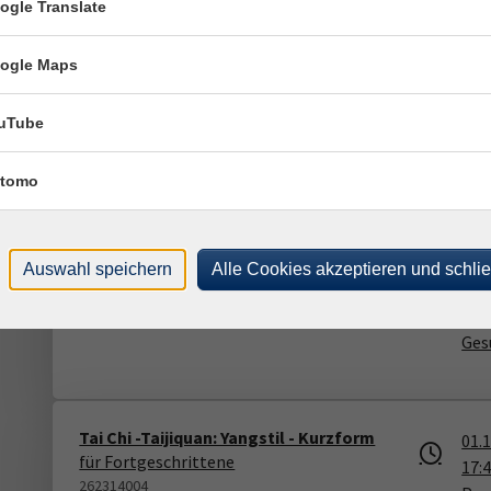
ogle Translate
grünsinnig - Deine kleine Auszeit im Wald
26.
262311950
11:
ogle Maps
25,00 €
Ort
San
uTube
tomo
Stressprävention und Achtsamkeit im
28.
Böhmerwald und Bayerischen Wald -
09:
Bildungsurlaub
Ald
Auswahl speichern
Alle Cookies akzeptieren und schli
262380420
Pla
420,00 €
Deu
Ges
Tai Chi -Taijiquan: Yangstil - Kurzform
01.
für Fortgeschrittene
17:
262314004