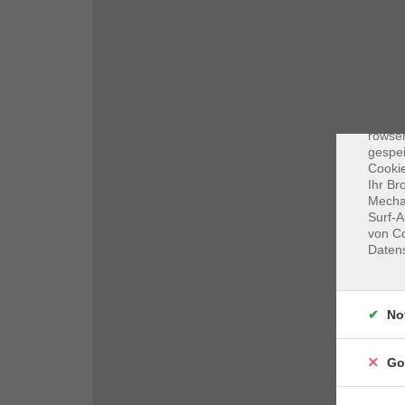
Dat
Cooki
rowse
gespei
Cookie
Ihr Br
Mechan
Surf-A
von Co
Daten
No
Go