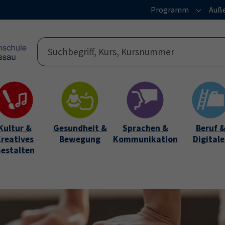
Programm
Auße
Submen
Kultur &
Gesundheit &
Sprachen &
Beruf 
reatives
Bewegung
Kommunikation
Digitale
estalten