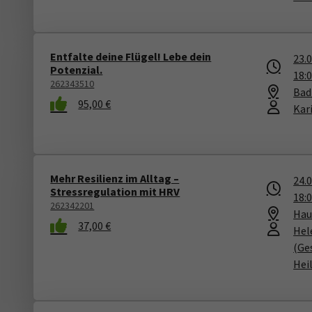
Entfalte deine Flügel! Lebe dein
23.
Potenzial.
18:
262343510
Bad
95,00 €
Kar
Mehr Resilienz im Alltag –
24.
Stressregulation mit HRV
18:
262342201
Hau
37,00 €
Hel
(Ge
Heil