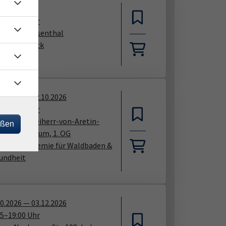
09.2026
00
–
12:30
Uhr
enburg, Luisenthal
dra Hollweck
09.2026
—
02.10.2026
00
–
16:00
Uhr
ersbach, Freiherr-von-Aretin-
eßen
tz 2, Bräuseum, 1. OG
tsche Akademie für Waldbaden &
undheit
10.2026
—
03.12.2026
45
–
19:00
Uhr