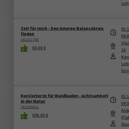
Leh
Zeit für mich - Den inneren Balancekreis
05.
finden
09:
262311705
Vil
69,00 €
16
Kar
Leb
Sem
Kursleiter:in für Waldbaden - Achtsamkeit
05.
in der Natur
09:
262380421
Ald
998,00 €
Pla
Deu