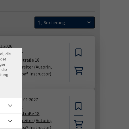
Sortierung
×
m Webb
11.2026
00
–
20:00
Uhr
ei, die
ndet
sau, Nikolastraße 18
ger
rea Voggenreiter
(Autorin,
 die
inerin, Zumba® Instructor)
ndung
01.2027
—
30.01.2027
00
–
14:00
Uhr
sau, Nikolastraße 18
rea Voggenreiter
(Autorin,
inerin, Zumba® Instructor)