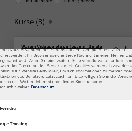
nur buchbare
nur beginnende
Kurse (
3
)
Loading...
enschutz
es sind kleine Datenmengen, die von einer Website gesendet und vo
Warum Videospiele so fesseln - Spiele
10.
r des Nutzers während des Surfens auf dem Computer des Nutzers
analysieren wie ein Game Designer
18:
chert werden. Ihr Browser speichert jede Nachricht in einer kleinen Dat
262540001
 genannt wird. Wenn Sie eine weitere Seite vom Server anfordern, se
Pas
28,00 €
owser das Cookie an den Server zurück. Cookies wurden als zuverlässi
And
ismus für Websites entwickelt, um sich Informationen zu merken oder
Tra
ktivitäten des Benutzers aufzuzeichnen. Bitte willigen Sie in die Verwe
okies ein. Weitere Informationen finden Sie in unseren
schutzhinweisen.
Datenschutz
Baue dein erstes Videospiel mit Unity
23.
262540002
twendig
09:
109,00 €
Pas
And
ogle Tracking
Tra