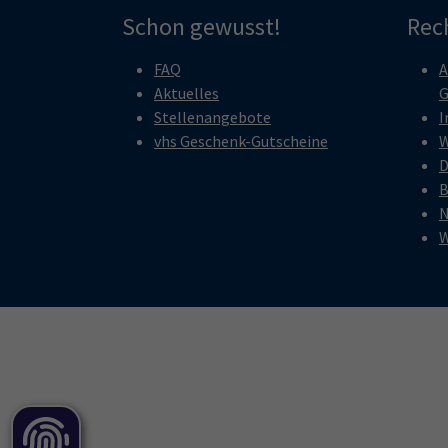
Schon gewusst!
Rec
FAQ
A
Aktuelles
G
Stellenangebote
I
vhs Geschenk-Gutscheine
W
D
B
N
W