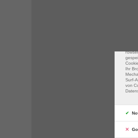
Dat
Cooki
rowse
gespei
Cookie
Ihr Br
Mechan
Surf-A
von Co
Daten
No
Go