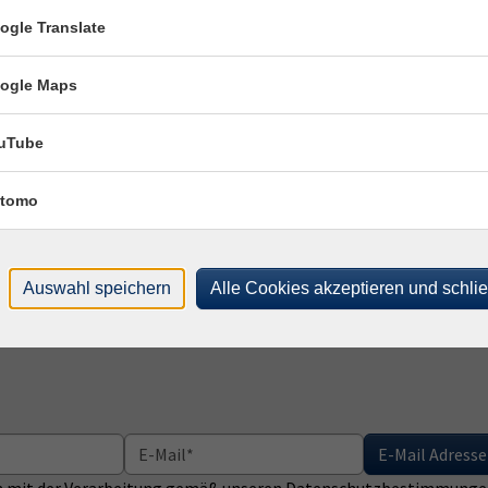
ogle Translate
ogle Maps
Vom Spielkonzept zum Prototyp - Spiele
20.
entwickeln mit Unity (Aufbaukurs)
09:
262540003
Pas
uTube
109,00 €
And
Tra
tomo
Auswahl speichern
Alle Cookies akzeptieren und schli
E-Mail Adresse
ich mit der Verarbeitung gemäß unseren Datenschutzbestimmungen