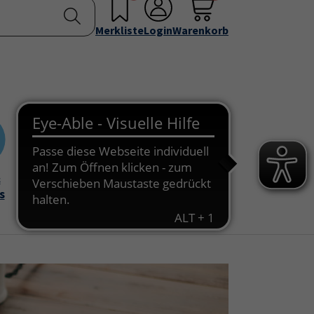
nstellen
Service & Info
Über uns
u for "Programm"
Submenu for "Außenstellen"
Submenu for "Service & Info"
Submenu for "Über 
Merkliste
Login
Warenkorb
&
Onlinekurse
s