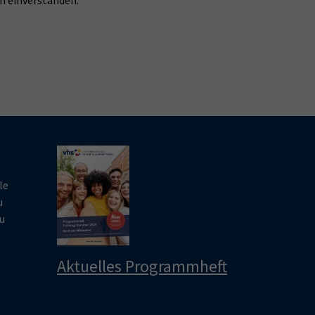
le
u
u
Aktuelles Programmheft