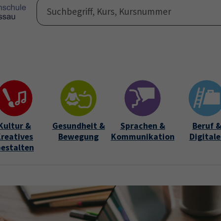
Programm
Auße
Submen
Kultur &
Gesundheit &
Sprachen &
Beruf 
reatives
Bewegung
Kommunikation
Digitale
estalten