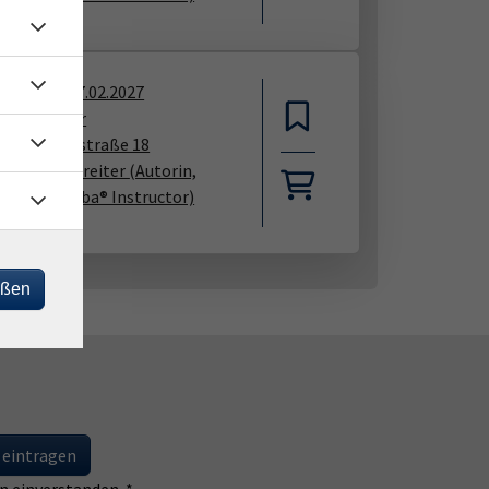
02.2027
—
27.02.2027
00
–
14:00
Uhr
sau, Nikolastraße 18
rea Voggenreiter
(Autorin,
inerin, Zumba® Instructor)
eßen
 eintragen
 einverstanden. *