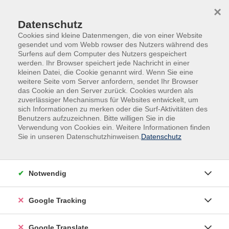
Skip to main content
Skip to page footer
×
0
Datenschutz
Cookies sind kleine Datenmengen, die von einer Website
gesendet und vom Webb rowser des Nutzers während des
Surfens auf dem Computer des Nutzers gespeichert
werden. Ihr Browser speichert jede Nachricht in einer
kleinen Datei, die Cookie genannt wird. Wenn Sie eine
weitere Seite vom Server anfordern, sendet Ihr Browser
das Cookie an den Server zurück. Cookies wurden als
zuverlässiger Mechanismus für Websites entwickelt, um
sich Informationen zu merken oder die Surf-Aktivitäten des
Benutzers aufzuzeichnen. Bitte willigen Sie in die
Beruf
EDV
Verwendung von Cookies ein. Weitere Informationen finden
Sie in unseren Datenschutzhinweisen.
Datenschutz
EDV
Filter
Notwendig
Google Tracking
Wochentage
Google Translate