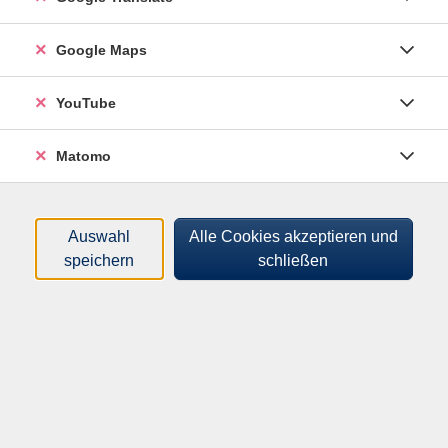
Tageszeiten
Orte
Google Maps
Dozenten:innen
YouTube
Gebühren
Matomo
nur buchbare
nur beginnende
Auswahl
Alle Cookies akzeptieren und
Loading...
Kurse (
125
)
speichern
schließen
Sortierung
Finanzbuchführung 1
261560111
399,00 €