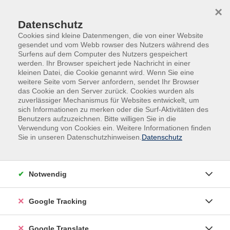
Skip to main content
Skip to page footer
×
Zeitleiste
Datenschutz
Cookies sind kleine Datenmengen, die von einer Website
Meilensteine
gesendet und vom Webb rowser des Nutzers während des
Surfens auf dem Computer des Nutzers gespeichert
werden. Ihr Browser speichert jede Nachricht in einer
kleinen Datei, die Cookie genannt wird. Wenn Sie eine
MAI 1, 2012 - 16:42
weitere Seite vom Server anfordern, sendet Ihr Browser
7.1.0 - Wartungs release
das Cookie an den Server zurück. Cookies wurden als
zuverlässiger Mechanismus für Websites entwickelt, um
sich Informationen zu merken oder die Surf-Aktivitäten des
Benutzers aufzuzeichnen. Bitte willigen Sie in die
Verwendung von Cookies ein. Weitere Informationen finden
JANUAR 1, 2016 - 16:42
Sie in unseren Datenschutzhinweisen.
Datenschutz
8.0.0 - Großer Release
Notwendig
JANUAR 1, 2019 - 16:42
9.0.0 - Großer Release
Google Tracking
Google Translate