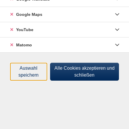
Google Maps
YouTube
Matomo
Auswahl
Alle Cookies akzeptieren und
speichern
schließen
Mit frischem Schwung in die Zukunft: Unsere Außenstelle in
Bad Griesbach befindet sich seit Herbst vergangenen
Jahres in einem neuen, ehrwürdigen Gebäude – erstmals
mit eigenen, modern ausgestatteten Kursräumen für alle
Fachbereiche. Dadurch konnte das Kursangebot vor Ort
erweitert und qualitativ weiterentwickelt werden.