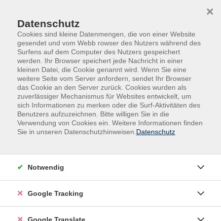
Skip to main content
Skip to page footer
×
Datenschutz
Cookies sind kleine Datenmengen, die von einer Website
gesendet und vom Webb rowser des Nutzers während des
Surfens auf dem Computer des Nutzers gespeichert
werden. Ihr Browser speichert jede Nachricht in einer
kleinen Datei, die Cookie genannt wird. Wenn Sie eine
weitere Seite vom Server anfordern, sendet Ihr Browser
das Cookie an den Server zurück. Cookies wurden als
zuverlässiger Mechanismus für Websites entwickelt, um
Ein Semester voller Begegnungen
sich Informationen zu merken oder die Surf-Aktivitäten des
Benutzers aufzuzeichnen. Bitte willigen Sie in die
Verwendung von Cookies ein. Weitere Informationen finden
25.02.2026
Sie in unseren Datenschutzhinweisen.
Datenschutz
Mit frischen Ideen und vielen neuen Angeboten startet die
Volkshochschule für Stadt und Landkreis Passau ins
Frühling-/Sommersemester 2026.
Notwendig
Google Tracking
Google Translate